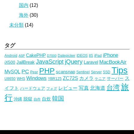
国内
(12)
海外
(30)
未分類
(14)
タグ
iPhone
CakePHP
Android
Datepicker
IDEOS
IIS
iPad
ASP
D7000
JavaScript
jQuery
MacBookAir
JailBreak
Laravel
iX500
Tips
PHP
PC
MySQL
scansnap
Pear
Sentinel
Server
SSD
Windows
ZC72S
カメラ
ス
サーバー
U8650
WHS
YBR125
ケニア
旅
台湾
写真
イフト
レビュー
北海道
ハードウェア
フォグ
行
韓国
脱獄
自炊
沖縄
自作