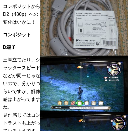
コンポジットから
D2（480p）への
変化はいかに！
コンポジット
D端子
三脚立てたり、シ
ャッタースピード
などが同一じゃな
いので、分かりづ
らいですが、解像
感は上がってます
ね。
見た感じではコン
トラストも上がっ
ているようです。