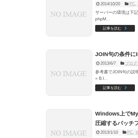
2014/10/20
PC
,
サーバーの環境は下記の通り。 C
phpM...
記事を読む
JOIN句の条件
2013/6/7
プログ
参考書でJOIN句の説明を見ると
= B.I...
記事を読む
Windows上で
圧縮するバッチ
2013/1/10
PC
,