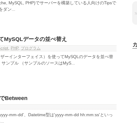
Apache, MySQL, PHP)でサーバーを構築している人向けのTipsで
ダン...
使ってMySQLデータの並べ替え
cript
,
PHP
,
プログラム
ーザーインターフェイス）を使ってMySQLのデータを並べ替
サンプル （サンプルのソースはMyS...
でBetween
y-mm-dd'、Datetime型は'yyyy-mm-dd hh:mm:ss'といっ
..