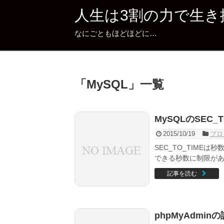
人生は3割の力で生き
なにごともほどほどに…
「
MySQL
」
一覧
MySQLのSEC_
2015/10/19
プロ
SEC_TO_TIME
できる秒数に制限が
記事を読む
phpMyAdmi