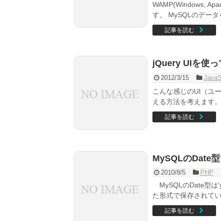
WAMP(Windows, 
す。 MySQLのデータを
記事を読む
jQuery UIを
2012/3/15
JavaS
こんな感じのUI（ユ
える方法を考えます。 
記事を読む
MySQLのDate型
2010/8/5
PHP
MySQLのDate型は'yyy
た形式で保存されてい.
記事を読む