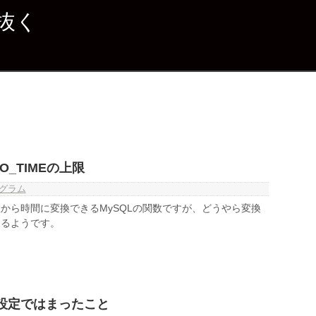
抜く
TO_TIMEの上限
グラム
は秒数から時間に変換できるMySQLの関数ですが、どうやら変換
あるようです。
nの設定ではまったこと