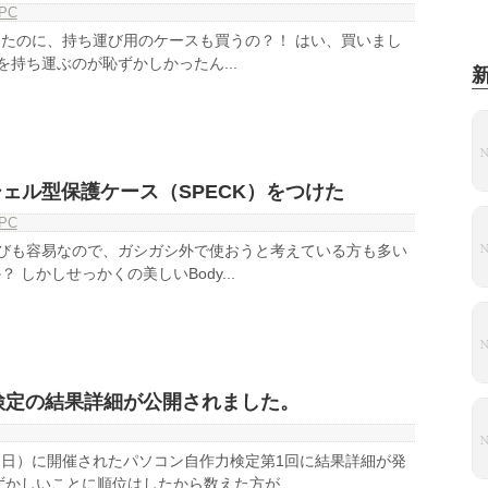
PC
たのに、持ち運び用のケースも買うの？！ はい、買いまし
Airを持ち運ぶのが恥ずかしかったん...
rにシェル型保護ケース（SPECK）をつけた
PC
は持ち運びも容易なので、ガシガシ外で使おうと考えている方も多い
 しかしせっかくの美しいBody...
検定の結果詳細が公開されました。
9日（日）に開催されたパソコン自作力検定第1回に結果詳細が発
ずかしいことに順位はしたから数えた方が...