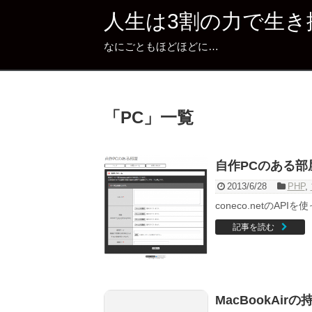
人生は3割の力で生き
なにごともほどほどに…
「
PC
」
一覧
自作PCのある部
2013/6/28
PHP
,
coneco.netの
記事を読む
MacBookAi