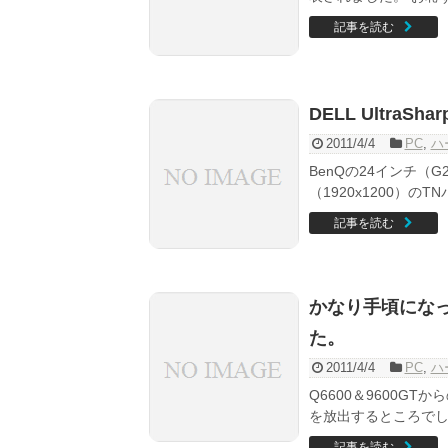
記事を読む
DELL UltraShar
2011/4/4
PC
,
ハ
BenQの24インチ（G
（1920x1200）のTN
記事を読む
かなり手頃になった
た。
2011/4/4
PC
,
ハ
Q6600＆9600G
を放出するところで
記事を読む