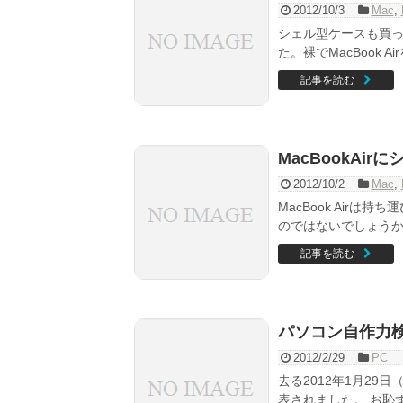
2012/10/3
Mac
,
シェル型ケースも買っ
た。裸でMacBook 
記事を読む
MacBookAi
2012/10/2
Mac
,
MacBook Air
のではないでしょうか？
記事を読む
パソコン自作力
2012/2/29
PC
去る2012年1月2
表されました。 お恥