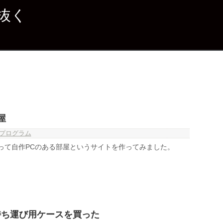
抜く
屋
プログラム
APIを使って自作PCのある部屋というサイトを作ってみました。
rの持ち運び用ケースを買った