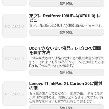
記事を読む
東プレ Realforce108UB-A(XE01L0) レ
ビュー
東プレ Realforce108UB-A(XE01L0)のレビューです。
記事を読む
DbDできない古い液晶テレビにPC画面
を映す方法
近年発売された液晶TVはPCとの接続機能が標準で
すが、それよりも前の液晶TVで、PCと接続したとき
Dot by Dot表示できない液晶TV...
記事を読む
Lenovo ThinkPad X1 Carbon 2017開封
の儀
もう飽き飽きしてるだろう、開封の儀。 さらにモデ
ル末期の開封の儀。 需要が全くなさそうですが、備
忘録的な意味合いも含めて記録しておきます...
記事を読む