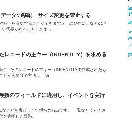
An
i
イベントデータの移動、サイズ変更を禁止する
La
ントの行や時間を変更することができますが、誤動作防止などの理
い需要があるかもしれま...
s
W
入したレコードの主キー（INDENTITY）を求める
、そのレコードの主キー（INDENTITYで作成されたも
れから挙げる方法は、Mi...
ckerを複数のフィールドに適用し、イベントを実行
なことを実行したい場合のTipsです。 一覧などでたくさ
を選択した段階...