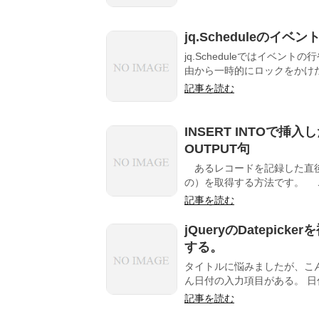
jq.Scheduleの
jq.Scheduleではイベ
由から一時的にロックをかけた
記事を読む
INSERT INTOで挿
OUTPUT句
あるレコードを記録した直後に
の）を取得する方法です。 こ
記事を読む
jQueryのDatepi
する。
タイトルに悩みましたが、こん
ん日付の入力項目がある。 日付
記事を読む