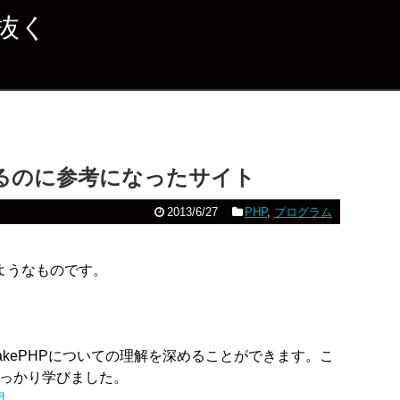
抜く
を作るのに参考になったサイト
2013/6/27
PHP
,
プログラム
のようなものです。
akePHPについての理解を深めることができます。こ
概念をしっかり学びました。
門