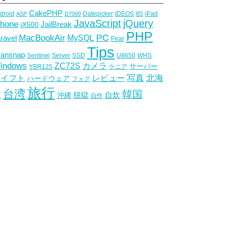
CakePHP
droid
Datepicker
IDEOS
IIS
iPad
ASP
D7000
JavaScript
jQuery
Phone
JailBreak
iX500
PHP
PC
MacBookAir
MySQL
ravel
Pear
Tips
cansnap
Sentinel
Server
SSD
U8650
WHS
indows
ZC72S
カメラ
サーバー
YBR125
ケニア
写真
スイフト
レビュー
北海
ハードウェア
フォグ
旅行
台湾
韓国
道
脱獄
自炊
沖縄
自作