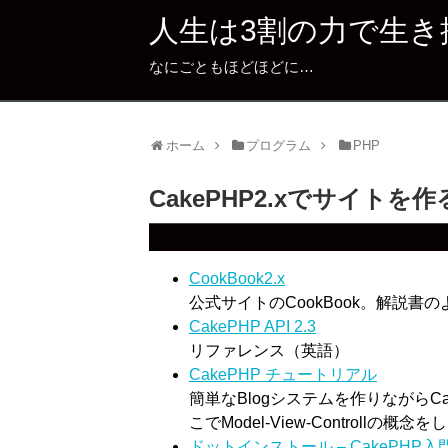
人生は3割の力で生き
なにごともほどほどに…
ホーム
プログラム
PHP
CakePHP2.xでサイト
CookBook2.x
公式サイトのCookBook。解説書
CakePHP API 2.3
リファレンス（英語）
CakePHP チュートリアル
簡単なBlogシステムを作りながらC
こでModel-View-Controllの
ドットインストール – CakePHP入