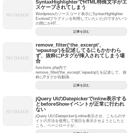
SyntaxHighlighterでHTML特殊文字がエ
スケープされてしまう
Wordpressのソースコード表示にSyntaxHighlighter
Evolvedプラグインを利用していたいたのですがいつ
の間にかHT...
記事を読む
remove_filter(‘the_excerpt’,
‘wpautop’)を記述してるにもかかわら
ず、抜粋にPタグが挿入されてしまう場
合
functions.php内で
remove_filter('the_excerpt','wpautop');を記述して、抜
粋にPタグが自動挿...
記事を読む
jQuery UIのDatepickerでinline表示する
とbeforeShowイベントが正常に行われ
ない
jQuery UIのDatepickerをinline表示させ、こちらのサ
イトの方法を使用して祝日を表示させようとしたと
ころ、ページロードが...