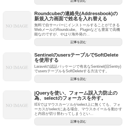
記事を読む
Roundcubeの連絡先(Addressbook)の
新規入力画面で姓名を入れ替える
無料で自サーバーにインストールすることができる
WebメールのRoundcube。 Pluginなども豊富で高機
能なのですが、やはり海外発の...
記事を読む
SentinelのusersテーブルでSoftDelete
を使用する
Laravelの認証パッケージで有名なSentinel(旧Sentry)
でusersテーブルをSoftDeleteする方法です。
記事を読む
jQueryを使い、フォーム誤入力防止の
為、selectのフォーカスを外す。
IE6ではマウスカーソルがselect上に無くても、フォ
ーカスがselectにある場合、マウスホイールを動かす
と内容が切り替わってしまうとい...
記事を読む