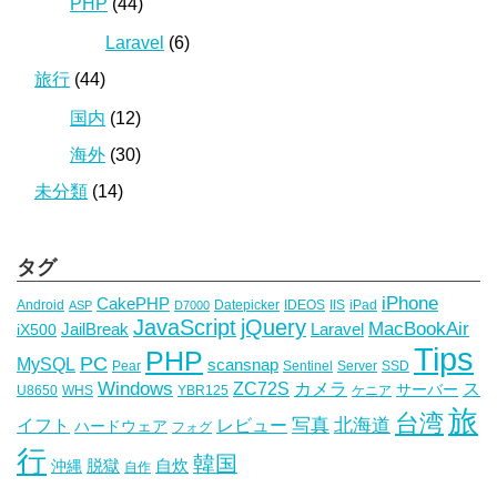
PHP
(44)
Laravel
(6)
旅行
(44)
国内
(12)
海外
(30)
未分類
(14)
タグ
iPhone
CakePHP
Android
Datepicker
IDEOS
IIS
iPad
ASP
D7000
JavaScript
jQuery
MacBookAir
JailBreak
Laravel
iX500
Tips
PHP
PC
MySQL
scansnap
Pear
Sentinel
Server
SSD
Windows
ZC72S
カメラ
ス
サーバー
U8650
WHS
YBR125
ケニア
旅
台湾
写真
イフト
レビュー
北海道
ハードウェア
フォグ
行
韓国
脱獄
自炊
沖縄
自作