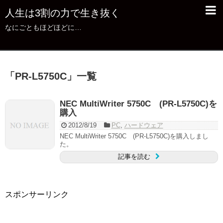
人生は3割の力で生き抜く
なにごともほどほどに…
「
PR-L5750C
」
一覧
NEC MultiWriter 5750C (PR-L5750C)を
購入
2012/8/19
PC
,
ハードウェア
NEC MultiWriter 5750C (PR-L5750C)を購入しまし
た。
記事を読む
スポンサーリンク