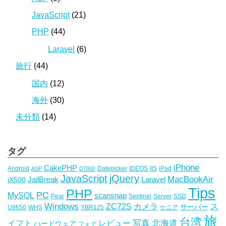
JavaScript
(21)
PHP
(44)
Laravel
(6)
旅行
(44)
国内
(12)
海外
(30)
未分類
(14)
タグ
iPhone
CakePHP
Android
Datepicker
IDEOS
IIS
iPad
ASP
D7000
JavaScript
jQuery
MacBookAir
JailBreak
Laravel
iX500
Tips
PHP
PC
MySQL
scansnap
Pear
Sentinel
Server
SSD
Windows
ZC72S
カメラ
ス
サーバー
U8650
WHS
YBR125
ケニア
旅
台湾
写真
イフト
レビュー
北海道
ハードウェア
フォグ