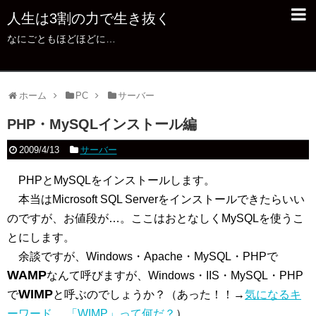
人生は3割の力で生き抜く
なにごともほどほどに…
ホーム
PC
サーバー
PHP・MySQLインストール編
2009/4/13
サーバー
PHPとMySQLをインストールします。
本当はMicrosoft SQL Serverをインストールできたらいい
のですが、お値段が…。ここはおとなしくMySQLを使うこ
とにします。
余談ですが、Windows・Apache・MySQL・PHPで
WAMP
なんて呼びますが、Windows・IIS・MySQL・PHP
WIMP
で
と呼ぶのでしょうか？（あった！！→
気になるキ
ーワード 、「WIMP」って何だ？
）