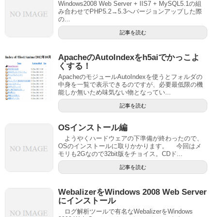
Windows2008 Web Server + IIS7 + MySQL5.1の組
み合わせでPHP5.2→5.3へバージョンアップした際
の...
記事を読む
ApacheのAutoIndexをh5aiでかっこよ
くする！
ApacheのモジュールAutoIndexを使うとフォルダの
中身を一覧で表示できるのですが、必要最低限の機
能しか無いため味気ない物となってい...
記事を読む
OSインストール編
ようやくハードウェアの下準備が終わったので、
OSのインストールに取りかかります。 今回はメ
モリも2Gなので32bit版をチョイス。CDド...
記事を読む
WebalizerをWindows 2008 Web Server
にインストール
ログ解析ツールで有名なWebalizerをWindows