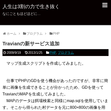
人生は3割の力で生き抜く
なにごともほどほどに…
ホーム
プログラム
PHP
Travianの新サービス追加
2009/9/19
2013/1/25
PHP
,
プログラム
マップ生成スクリプトを作成してみました。
仕事でPHPのGDを使う機会があったのですが、非常に簡
単に画像を生成できることが分かったため、GDを使って
TravianのMAPを生成してみました。
MAPのデータは餌場検索と同様にmap.sqlを使用していま
す。そこから得られた村データを元に800×800の画像を用