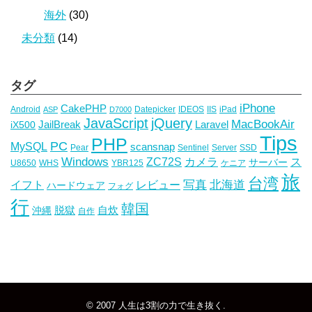
海外
(30)
未分類
(14)
タグ
iPhone
CakePHP
Android
Datepicker
IDEOS
IIS
iPad
ASP
D7000
JavaScript
jQuery
MacBookAir
JailBreak
Laravel
iX500
Tips
PHP
PC
MySQL
scansnap
Pear
Sentinel
Server
SSD
Windows
ZC72S
カメラ
ス
サーバー
U8650
WHS
YBR125
ケニア
旅
台湾
写真
イフト
レビュー
北海道
ハードウェア
フォグ
行
韓国
脱獄
自炊
沖縄
自作
© 2007
人生は3割の力で生き抜く
.