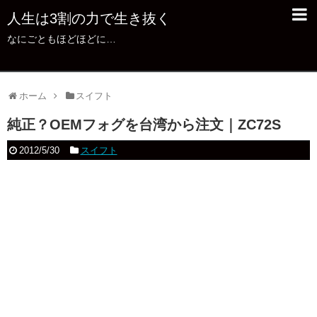
人生は3割の力で生き抜く
なにごともほどほどに…
ホーム
スイフト
純正？OEMフォグを台湾から注文｜ZC72S
2012/5/30
スイフト