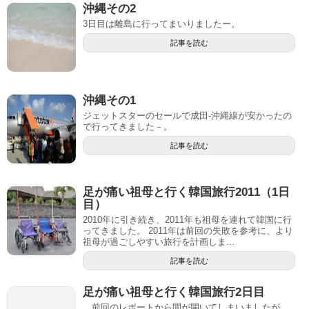
沖縄その2
3日目は離島に行ってまいりましたー。
記事を読む
沖縄その1
ジェットスターのセールで成田-沖縄線が安かったの
で行ってきました－。
記事を読む
足が痛い祖母と行く韓国旅行2011（1日
目）
2010年に引き続き、2011年も祖母を連れて韓国に行
ってきました。 2011年は前回の失敗を参考に、より
祖母が過ごしやすい旅行を計画しま...
記事を読む
足が痛い祖母と行く韓国旅行2日目
前回のレポートから間が開いてしまいましたが、