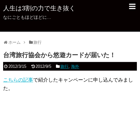
人生は3割の力で生き抜く
なにごともほどほどに…
ホーム
旅行
台湾旅行協会から悠遊カードが届いた！
2012/3/15
2012/9/5
旅行
,
海外
こちらの記事
で紹介したキャンペーンに申し込んでみまし
た。