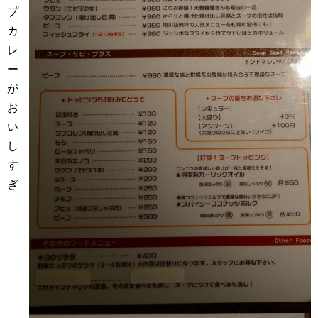
プ
カ
レ
ー
が
お
い
し
す
ぎ