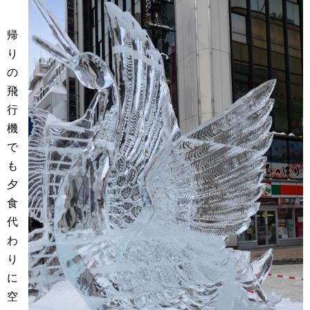
帰
り
の
飛
行
機
で
も
夕
食
代
わ
り
に
空