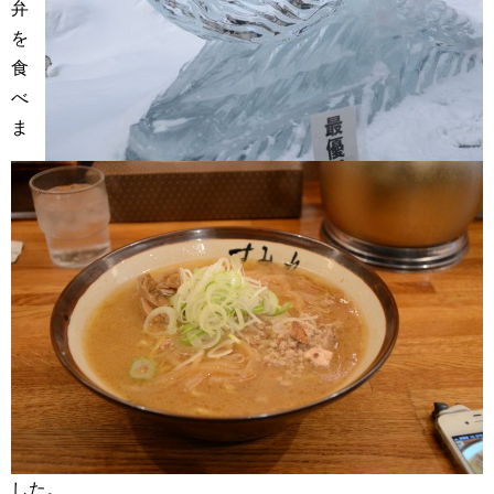
弁
を
食
べ
ま
した。