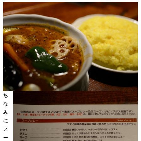
ち
な
み
に
ス
ー