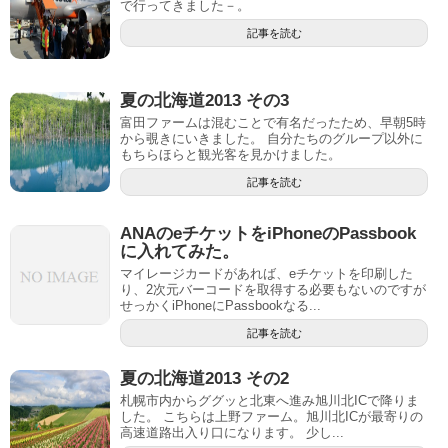
で行ってきました－。
記事を読む
夏の北海道2013 その3
富田ファームは混むことで有名だったため、早朝5時
から覗きにいきました。 自分たちのグループ以外に
もちらほらと観光客を見かけました。
記事を読む
ANAのeチケットをiPhoneのPassbook
に入れてみた。
マイレージカードがあれば、eチケットを印刷した
り、2次元バーコードを取得する必要もないのですが
せっかくiPhoneにPassbookなる...
記事を読む
夏の北海道2013 その2
札幌市内からググッと北東へ進み旭川北ICで降りま
した。 こちらは上野ファーム。旭川北ICが最寄りの
高速道路出入り口になります。 少し...